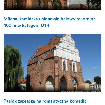
Milena Kamińska ustanawia halowy rekord na
400 m w kategorii U14
Pasłęk zaprasza na romantyczną komedię