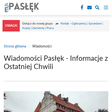
Przejdź
M
do
treści
Dołącz do nowej grupy
Pasłęk - Ogłoszenia | Sprzedam |
UWAGA!
Kupię | Zamienię | Praca
Strona główna
/
Wiadomości
Wiadomości Pasłęk - Informacje z
Ostatniej Chwili