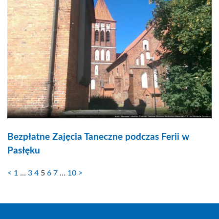
Bezpłatne Zajęcia Taneczne podczas Ferii w
Pasłęku
<
1
…
3
4
5
6
7
…
10
>