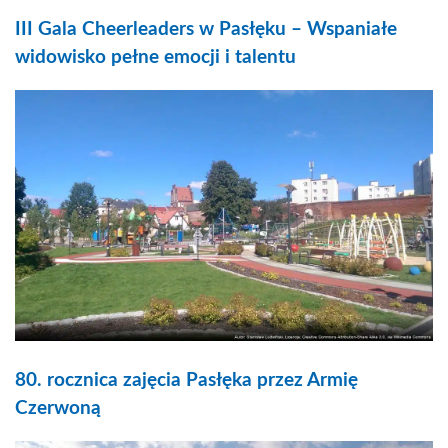
III Gala Cheerleaders w Pasłęku – Wspaniałe
widowisko pełne emocji i talentu
80. rocznica zajęcia Pasłęka przez Armię
Czerwoną