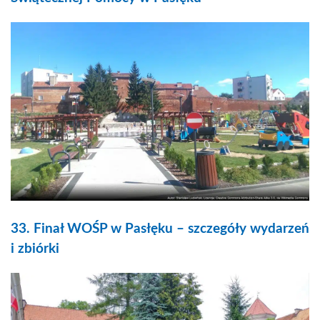
33. Finał WOŚP w Pasłęku – szczegóły wydarzeń
i zbiórki