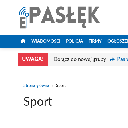
Przejdź
do
treści
WIADOMOŚCI
POLICJA
FIRMY
OGŁOSZE
UWAGA!
Dołącz do nowej grupy
Pasł
Strona główna
/
Sport
Sport