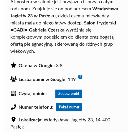
Atmosfera w salonie jest przyjazna i sprzyja całym
rodzinom. Znajduje się on pod adresem
Władysława
Jagiełły 23 w Pasłęku
, dzięki czemu mieszkańcy
miasta mają do niego łatwy dostęp.
Salon fryzjerski
●GABI● Gabriela Czerska
wyróżnia się
kompleksowym podejściem do klienta oraz bogatą
ofertą pielęgnacyjną, skierowaną do różnych grup
wiekowych.
Ocena w Google:
3.8
Liczba opinii w Google:
149
Czytaj opinie:
Zobacz profil
Numer telefonu:
Pokaż numer
Lokalizacja:
Władysława Jagiełły 23, 14-400
Pasłęk