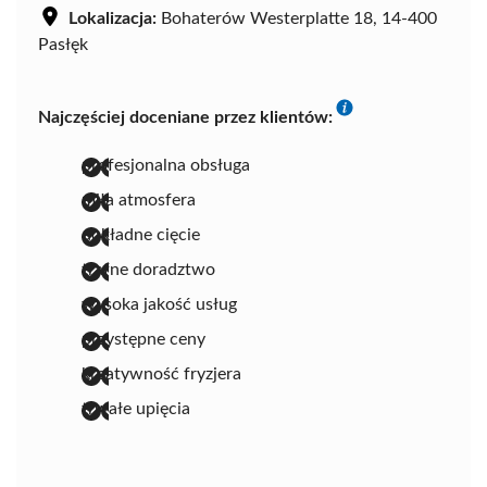
Lokalizacja:
Bohaterów Westerplatte 18, 14-400
Pasłęk
Najczęściej doceniane przez klientów:
profesjonalna obsługa
miła atmosfera
dokładne cięcie
trafne doradztwo
wysoka jakość usług
przystępne ceny
kreatywność fryzjera
trwałe upięcia