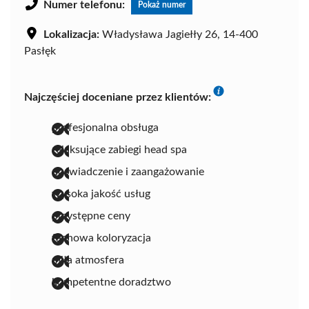
Numer telefonu:
Pokaż numer
Lokalizacja:
Władysława Jagiełły 26, 14-400
Pasłęk
Najczęściej doceniane przez klientów:
profesjonalna obsługa
relaksujące zabiegi head spa
doświadczenie i zaangażowanie
wysoka jakość usług
przystępne ceny
fachowa koloryzacja
miła atmosfera
kompetentne doradztwo