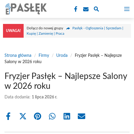
Przejdź
M
do
treści
Dołącz do nowej grupy
Pasłęk - Ogłoszenia | Sprzedam |
UWAGA!
Kupię | Zamienię | Praca
Strona główna
/
Firmy
/
Uroda
/
Fryzjer Pasłęk – Najlepsze
Salony w 2026 roku
Fryzjer Pasłęk – Najlepsze Salony
w 2026 roku
Data dodania:
1 lipca 2026 r.
Share
Share
Share
Share
Share
Share
on
on
on
on
on
on
Facebook
X
Pinterest
WhatsApp
LinkedIn
Email
(Twitter)