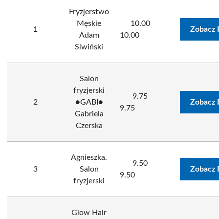
Fryzjerstwo
Męskie
10.00
1
Zobacz 
Adam
10.00
Siwiński
Salon
fryzjerski
9.75
2
●GABI●
Zobacz 
9.75
Gabriela
Czerska
Agnieszka.
9.50
3
Salon
Zobacz 
9.50
fryzjerski
Glow Hair