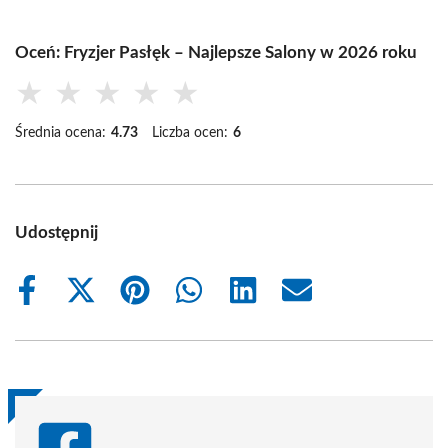
Oceń: Fryzjer Pasłęk – Najlepsze Salony w 2026 roku
★
★
★
★
★
Średnia ocena:
4.73
Liczba ocen:
6
Udostępnij
Share
Share
Share
Share
Share
Share
on
on
on
on
on
on
Facebook
X
Pinterest
WhatsApp
LinkedIn
Email
(Twitter)