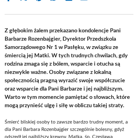
on
on
on
on
on
on
Facebook
X
Pinterest
WhatsApp
LinkedIn
Email
(Twitter)
Z głębokim żalem przekazano kondolencje Pani
Barbarze Rozenbajgier, Dyrektor Przedszkola
Samorządowego Nr 1 w Pasłęku, w związku ze
śmiercią jej Matki. W tych trudnych chwilach, gdy
rodzina zmaga się z bólem, wsparcie i otucha są
niezwykle ważne. Osoby związane z lokalną
społecznością pragną wyrazić swoje współczucie
oraz wsparcie dla Pani Barbarze i jej najbliższym.
Warto w tym momencie pamiętać o słowach, które
mogą przynieść ulgę i siłę w obliczu takiej straty.
Śmierć bliskiej osoby to zawsze bardzo trudny moment, a
dla Pani Barbara Rozenbajgier szczególnie bolesny, gdyż
odszedł jej najbliższy krewny, Matka, śp. Czesława