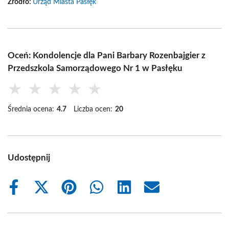
Źródło:
Urząd Miasta Pasłęk
Oceń: Kondolencje dla Pani Barbary Rozenbajgier z
Przedszkola Samorządowego Nr 1 w Pasłęku
★
★
★
★
★
Średnia ocena:
4.7
Liczba ocen:
20
Udostępnij
Share
Share
Share
Share
Share
Share
on
on
on
on
on
on
Facebook
X
Pinterest
WhatsApp
LinkedIn
Email
(Twitter)