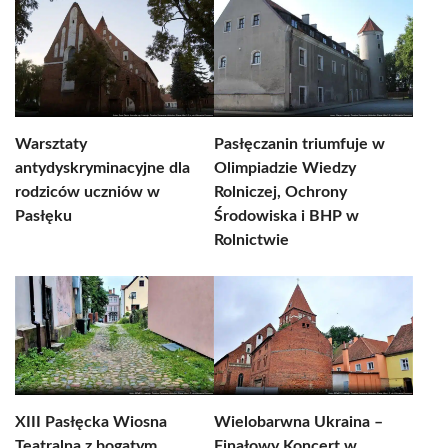
Warsztaty
Pasłęczanin triumfuje w
antydyskryminacyjne dla
Olimpiadzie Wiedzy
rodziców uczniów w
Rolniczej, Ochrony
Pasłęku
Środowiska i BHP w
Rolnictwie
XIII Pasłęcka Wiosna
Wielobarwna Ukraina –
Teatralna z bogatym
Finałowy Koncert w