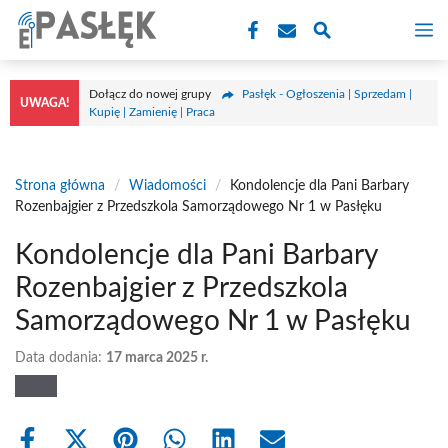
Przejdź
M
do
treści
Dołącz do nowej grupy
Pasłęk - Ogłoszenia | Sprzedam |
UWAGA!
Kupię | Zamienię | Praca
Strona główna
/
Wiadomości
/
Kondolencje dla Pani Barbary
Rozenbajgier z Przedszkola Samorządowego Nr 1 w Pasłęku
Kondolencje dla Pani Barbary
Rozenbajgier z Przedszkola
Samorządowego Nr 1 w Pasłęku
Data dodania:
17 marca 2025 r.
Share
Share
Share
Share
Share
Share