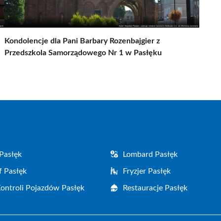
Kondolencje dla Pani Barbary Rozenbajgier z
Przedszkola Samorządowego Nr 1 w Pasłęku
Pasłęk
Lombard Pasłęk
f Pasłęk
Fryzjer Pasłęk
Kontroli Pojazdów Pasłęk
Restauracje Pasłęk