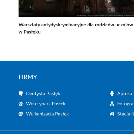
Warsztaty antydyskryminacyjne dla rodziców uczniów
w Pasłęku
FIRMY
Dentysta Pasłęk
Apteka 
Weterynarz Pasłęk
Fotogra
Wulkanizacja Pasłęk
Stacja 