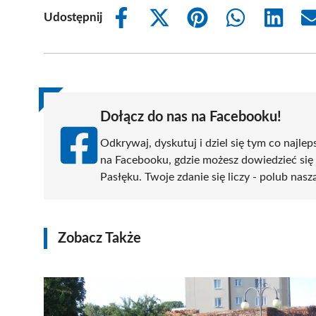
Udostępnij
Share
Share
Share
Share
Share
on
on
on
on
on
Facebook
X
Pinterest
WhatsApp
LinkedIn
(Twitter)
Dołącz do nas na Facebooku!
Odkrywaj, dyskutuj i dziel się tym co najlep
na Facebooku, gdzie możesz dowiedzieć się
Pasłęku. Twoje zdanie się liczy - polub nasz
Zobacz Także