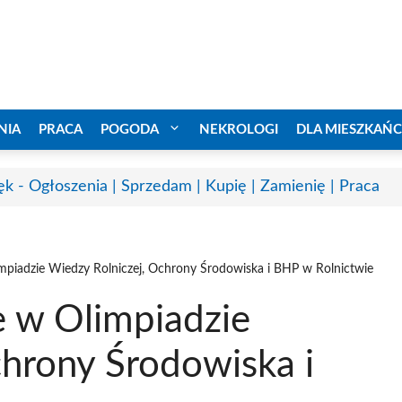
NIA
PRACA
POGODA
NEKROLOGI
DLA MIESZKAŃ
ęk - Ogłoszenia | Sprzedam | Kupię | Zamienię | Praca
impiadzie Wiedzy Rolniczej, Ochrony Środowiska i BHP w Rolnictwie
e w Olimpiadzie
chrony Środowiska i