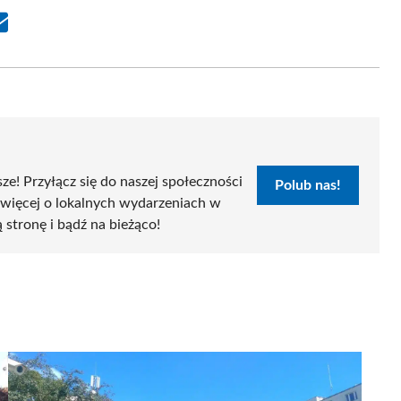
Share
on
Email
sze! Przyłącz się do naszej społeczności
Polub nas!
 więcej o lokalnych wydarzeniach w
ą stronę i bądź na bieżąco!