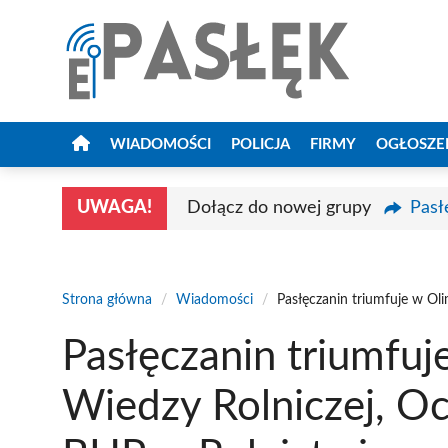
Przejdź
do
treści
WIADOMOŚCI
POLICJA
FIRMY
OGŁOSZE
UWAGA!
Dołącz do nowej grupy
Pasł
Strona główna
/
Wiadomości
/
Pasłęczanin triumfuje w Ol
Pasłęczanin triumfuj
Wiedzy Rolniczej, O