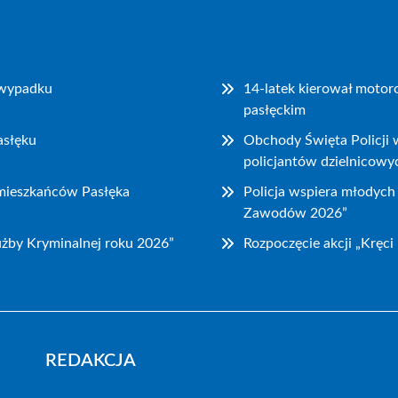
o wypadku
14-latek kierował motor
pasłęckim
asłęku
Obchody Święta Policji w
policjantów dzielnicowy
 mieszkańców Pasłęka
Policja wspiera młodyc
Zawodów 2026”
użby Kryminalnej roku 2026”
Rozpoczęcie akcji „Kręc
REDAKCJA