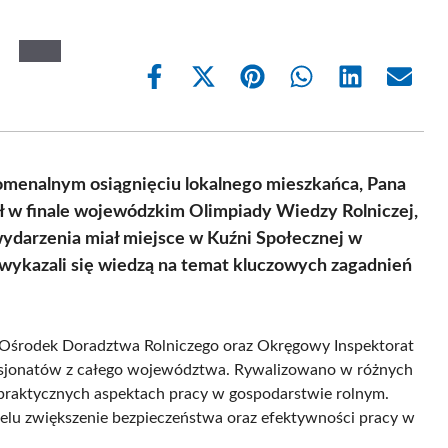
Share
Share
Share
Share
Share
Share
on
on
on
on
on
on
Facebook
X
Pinterest
WhatsApp
LinkedIn
Email
(Twitter)
omenalnym osiągnięciu lokalnego mieszkańca, Pana
ył w finale wojewódzkim Olimpiady Wiedzy Rolniczej,
wydarzenia miał miejsce w Kuźni Społecznej w
 wykazali się wiedzą na temat kluczowych zagadnień
Ośrodek Doradztwa Rolniczego oraz Okręgowy Inspektorat
pasjonatów z całego województwa. Rywalizowano w różnych
 praktycznych aspektach pracy w gospodarstwie rolnym.
elu zwiększenie bezpieczeństwa oraz efektywności pracy w