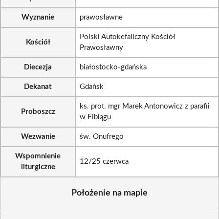
Wyznanie
prawosławne
Polski Autokefaliczny Kościół
Kościół
Prawosławny
Diecezja
białostocko-gdańska
Dekanat
Gdańsk
ks. prot. mgr Marek Antonowicz z parafii
Proboszcz
w Elblągu
Wezwanie
św. Onufrego
Wspomnienie
12/25 czerwca
liturgiczne
Położenie na mapie