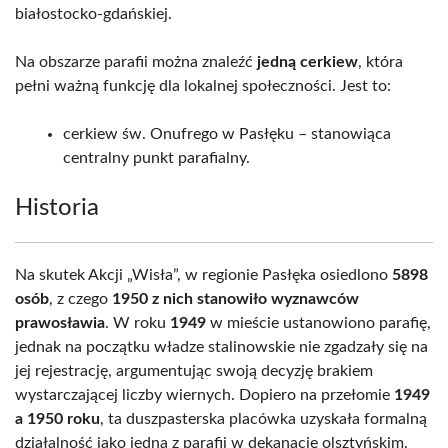
białostocko-gdańskiej.
Na obszarze parafii można znaleźć
jedną cerkiew
, która
pełni ważną funkcję dla lokalnej społeczności. Jest to:
cerkiew św. Onufrego w Pasłęku – stanowiąca
centralny punkt parafialny.
Historia
Na skutek Akcji „Wisła”, w regionie Pasłęka osiedlono
5898
osób
, z czego
1950 z nich stanowiło wyznawców
prawosławia
. W roku
1949
w mieście ustanowiono parafię,
jednak na początku władze stalinowskie nie zgadzały się na
jej rejestrację, argumentując swoją decyzję brakiem
wystarczającej liczby wiernych. Dopiero na przełomie
1949
a 1950 roku
, ta duszpasterska placówka uzyskała formalną
działalność jako jedna z parafii w dekanacie olsztyńskim.