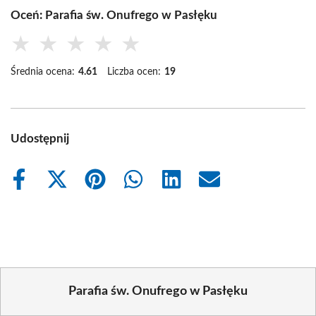
Oceń: Parafia św. Onufrego w Pasłęku
★
★
★
★
★
Średnia ocena:
4.61
Liczba ocen:
19
Udostępnij
Share
Share
Share
Share
Share
Share
on
on
on
on
on
on
Facebook
X
Pinterest
WhatsApp
LinkedIn
Email
(Twitter)
Parafia św. Onufrego w Pasłęku