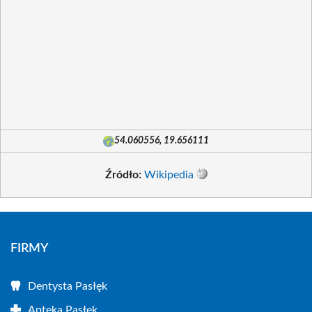
54.060556, 19.656111
Źródło:
Wikipedia
FIRMY
Dentysta Pasłęk
Apteka Pasłęk