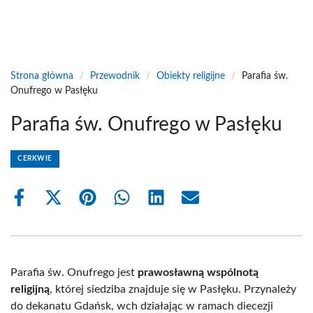
Strona główna
/
Przewodnik
/
Obiekty religijne
/
Parafia św.
Onufrego w Pasłęku
Parafia św. Onufrego w Pasłęku
CERKWIE
Share
Share
Share
Share
Share
Share
on
on
on
on
on
on
Facebook
X
Pinterest
WhatsApp
LinkedIn
Email
(Twitter)
Parafia św. Onufrego jest
prawosławną wspólnotą
religijną
, której siedziba znajduje się w Pasłęku. Przynależy
do dekanatu Gdańsk, wch działając w ramach diecezji