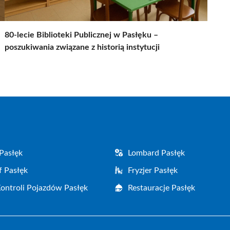
80-lecie Biblioteki Publicznej w Pasłęku –
poszukiwania związane z historią instytucji
Pasłęk
Lombard Pasłęk
f Pasłęk
Fryzjer Pasłęk
Kontroli Pojazdów Pasłęk
Restauracje Pasłęk