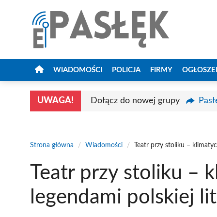
Przejdź
do
treści
WIADOMOŚCI
POLICJA
FIRMY
OGŁOSZE
UWAGA!
Dołącz do nowej grupy
Pasł
Strona główna
/
Wiadomości
/
Teatr przy stoliku – klimaty
Teatr przy stoliku – 
legendami polskiej li