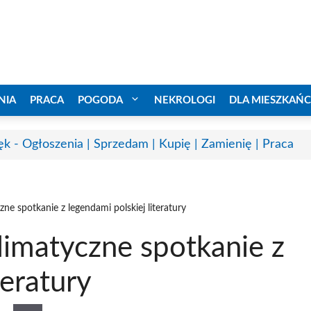
NIA
PRACA
POGODA
NEKROLOGI
DLA MIESZKAŃ
ęk - Ogłoszenia | Sprzedam | Kupię | Zamienię | Praca
czne spotkanie z legendami polskiej literatury
klimatyczne spotkanie z
teratury