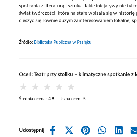
spotkania z literaturą i sztuką. Takie inicjatywy nie 
świat twórczości, która na stałe wpisała się w historię
cieszyć się równie dużym zainteresowaniem lokalnej sp
Źródło:
Biblioteka Publiczna w Pasłęku
Oceń: Teatr przy stoliku – klimatyczne spotkanie z l
★
★
★
★
★
Średnia ocena:
4.9
Liczba ocen:
5
Udostępnij
Share
Share
Share
Share
Share