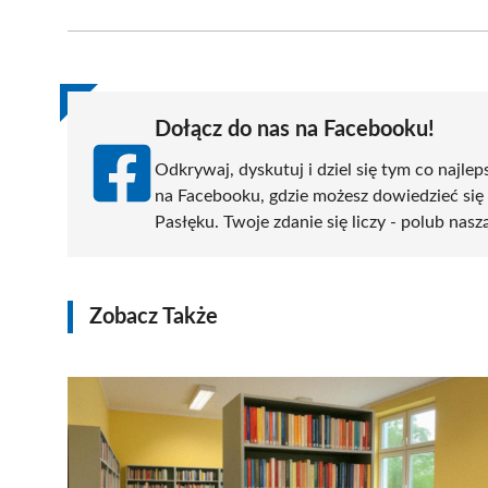
on
on
on
on
on
Facebook
X
Pinterest
WhatsApp
LinkedIn
(Twitter)
Dołącz do nas na Facebooku!
Odkrywaj, dyskutuj i dziel się tym co najlep
na Facebooku, gdzie możesz dowiedzieć się
Pasłęku. Twoje zdanie się liczy - polub nasz
Zobacz Także