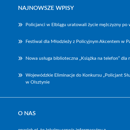
NAJNOWSZE WPISY
Policjanci w Elblągu uratowali życie mężczyzny p
Festiwal dla Młodzieży z Policyjnym Akcentem w P
Nowa usługa biblioteczna „Książka na telefon” dla
Wojewódzkie Eliminacje do Konkursu „Policjant Sł
w Olsztynie
O NAS
epaslek.pl, to lokalny serwis informacyjny z