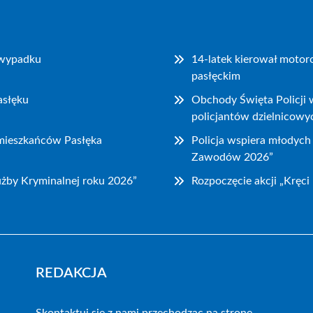
o wypadku
14-latek kierował motor
pasłęckim
asłęku
Obchody Święta Policji w
policjantów dzielnicowy
 mieszkańców Pasłęka
Policja wspiera młodyc
Zawodów 2026”
użby Kryminalnej roku 2026”
Rozpoczęcie akcji „Kręc
REDAKCJA
Skontaktuj się z nami przechodząc na stronę