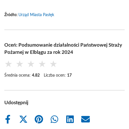
Źródło:
Urząd Miasta Pasłęk
Oceń: Podsumowanie działalności Państwowej Straży
Pożarnej w Elblągu za rok 2024
★
★
★
★
★
Średnia ocena:
4.82
Liczba ocen:
17
Udostępnij
Share
Share
Share
Share
Share
Share
on
on
on
on
on
on