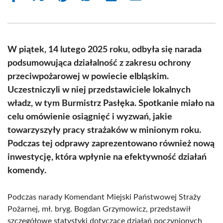
on
on
on
on
on
on
Facebook
X
Pinterest
WhatsApp
LinkedIn
Email
(Twitter)
W piątek, 14 lutego 2025 roku, odbyła się narada
podsumowująca działalność z zakresu ochrony
przeciwpożarowej w powiecie elbląskim.
Uczestniczyli w niej przedstawiciele lokalnych
władz, w tym Burmistrz Pasłęka. Spotkanie miało na
celu omówienie osiągnięć i wyzwań, jakie
towarzyszyły pracy strażaków w minionym roku.
Podczas tej odprawy zaprezentowano również nową
inwestycję, która wpłynie na efektywność działań
komendy.
Podczas narady Komendant Miejski Państwowej Straży
Pożarnej, mł. bryg. Bogdan Grzymowicz, przedstawił
szczegółowe statystyki dotyczące działań poczynionych