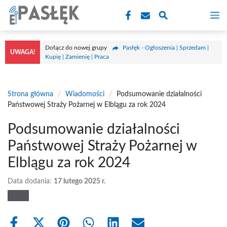
Przejdź
M
do
treści
Dołącz do nowej grupy
Pasłęk - Ogłoszenia | Sprzedam |
UWAGA!
Kupię | Zamienię | Praca
Strona główna
/
Wiadomości
/
Podsumowanie działalności
Państwowej Straży Pożarnej w Elblągu za rok 2024
Podsumowanie działalności
Państwowej Straży Pożarnej w
Elblągu za rok 2024
Data dodania:
17 lutego 2025 r.
Share
Share
Share
Share
Share
Share