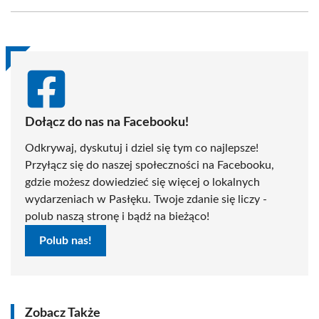
Facebook
X
Pinterest
WhatsApp
LinkedIn
Email
(Twitter)
Dołącz do nas na Facebooku!
Odkrywaj, dyskutuj i dziel się tym co najlepsze!
Przyłącz się do naszej społeczności na Facebooku,
gdzie możesz dowiedzieć się więcej o lokalnych
wydarzeniach w Pasłęku. Twoje zdanie się liczy -
polub naszą stronę i bądź na bieżąco!
Polub nas!
Zobacz Także