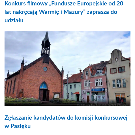
Konkurs filmowy „Fundusze Europejskie od 20
lat nakręcają Warmię i Mazury” zaprasza do
udziału
Zgłaszanie kandydatów do komisji konkursowej
w Pasłęku