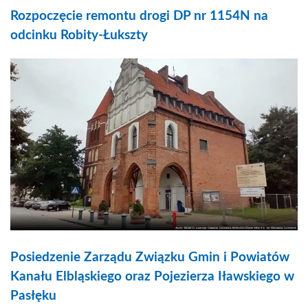
Rozpoczęcie remontu drogi DP nr 1154N na
odcinku Robity-Łukszty
Posiedzenie Zarządu Związku Gmin i Powiatów
Kanału Elbląskiego oraz Pojezierza Iławskiego w
Pasłęku