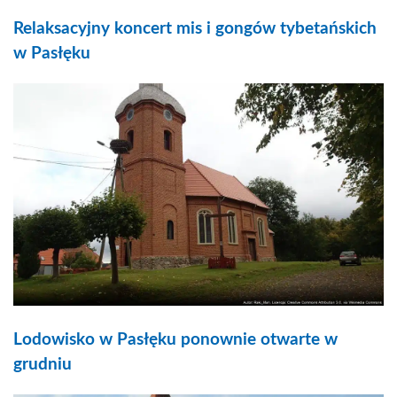
Relaksacyjny koncert mis i gongów tybetańskich
w Pasłęku
Lodowisko w Pasłęku ponownie otwarte w
grudniu