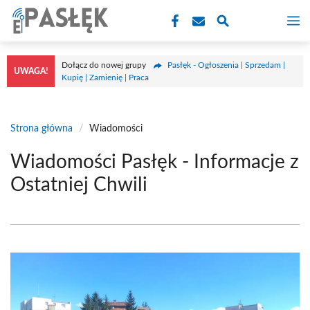
Przejdź
M
do
treści
Dołącz do nowej grupy
Pasłęk - Ogłoszenia | Sprzedam |
UWAGA!
Kupię | Zamienię | Praca
Strona główna
/
Wiadomości
Wiadomości Pasłęk - Informacje z
Ostatniej Chwili