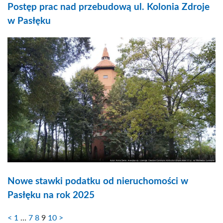
Postęp prac nad przebudową ul. Kolonia Zdroje
w Pasłęku
Nowe stawki podatku od nieruchomości w
Pasłęku na rok 2025
<
1
…
7
8
9
10
>