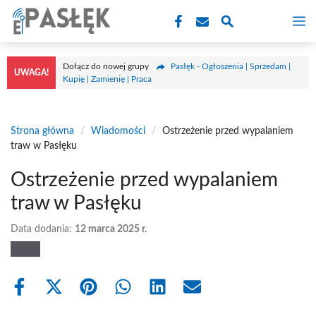
Przejdź
M
do
treści
Dołącz do nowej grupy
Pasłęk - Ogłoszenia | Sprzedam |
UWAGA!
Kupię | Zamienię | Praca
Strona główna
/
Wiadomości
/
Ostrzeżenie przed wypalaniem
traw w Pasłęku
Ostrzeżenie przed wypalaniem
traw w Pasłęku
Data dodania:
12 marca 2025 r.
Share
Share
Share
Share
Share
Share
on
on
on
on
on
on
Facebook
X
Pinterest
WhatsApp
LinkedIn
Email