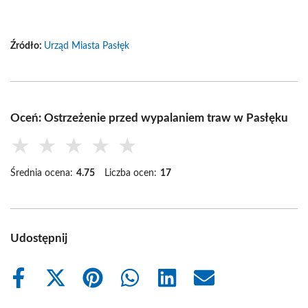
Źródło:
Urząd Miasta Pasłęk
Oceń: Ostrzeżenie przed wypalaniem traw w Pasłęku
★
★
★
★
★
Średnia ocena:
4.75
Liczba ocen:
17
Udostępnij
Share
Share
Share
Share
Share
Share
on
on
on
on
on
on
Facebook
X
Pinterest
WhatsApp
LinkedIn
Email