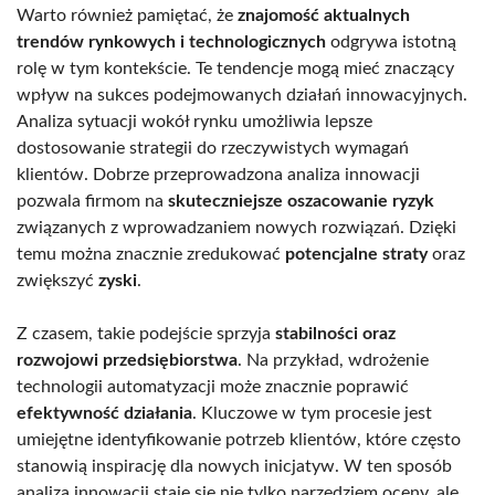
Warto również pamiętać, że
znajomość aktualnych
trendów rynkowych i technologicznych
odgrywa istotną
rolę w tym kontekście. Te tendencje mogą mieć znaczący
wpływ na sukces podejmowanych działań innowacyjnych.
Analiza sytuacji wokół rynku umożliwia lepsze
dostosowanie strategii do rzeczywistych wymagań
klientów. Dobrze przeprowadzona analiza innowacji
pozwala firmom na
skuteczniejsze oszacowanie ryzyk
związanych z wprowadzaniem nowych rozwiązań. Dzięki
temu można znacznie zredukować
potencjalne straty
oraz
zwiększyć
zyski
.
Z czasem, takie podejście sprzyja
stabilności oraz
rozwojowi przedsiębiorstwa
. Na przykład, wdrożenie
technologii automatyzacji może znacznie poprawić
efektywność działania
. Kluczowe w tym procesie jest
umiejętne identyfikowanie potrzeb klientów, które często
stanowią inspirację dla nowych inicjatyw. W ten sposób
analiza innowacji staje się nie tylko narzędziem oceny, ale