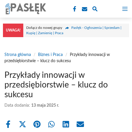
Przejdź
M
do
treści
Dołącz do nowej grupy
Pasłęk - Ogłoszenia | Sprzedam |
UWAGA!
Kupię | Zamienię | Praca
Strona główna
/
Biznes i Praca
/
Przykłady innowacji w
przedsiębiorstwie – klucz do sukcesu
Przykłady innowacji w
przedsiębiorstwie – klucz do
sukcesu
Data dodania:
13 maja 2025 r.
Share
Share
Share
Share
Share
Share
on
on
on
on
on
on