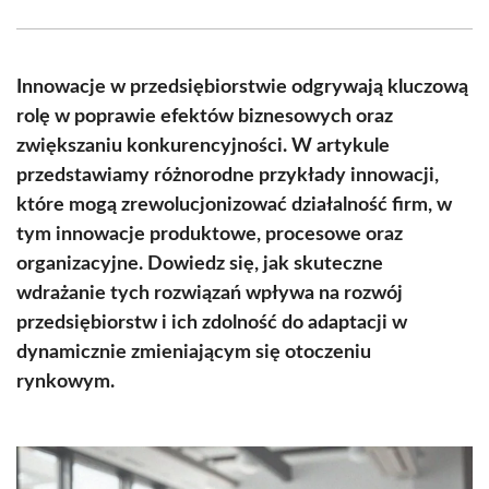
Facebook
X
Pinterest
WhatsApp
LinkedIn
Email
(Twitter)
Innowacje w przedsiębiorstwie odgrywają kluczową
rolę w poprawie efektów biznesowych oraz
zwiększaniu konkurencyjności. W artykule
przedstawiamy różnorodne przykłady innowacji,
które mogą zrewolucjonizować działalność firm, w
tym innowacje produktowe, procesowe oraz
organizacyjne. Dowiedz się, jak skuteczne
wdrażanie tych rozwiązań wpływa na rozwój
przedsiębiorstw i ich zdolność do adaptacji w
dynamicznie zmieniającym się otoczeniu
rynkowym.