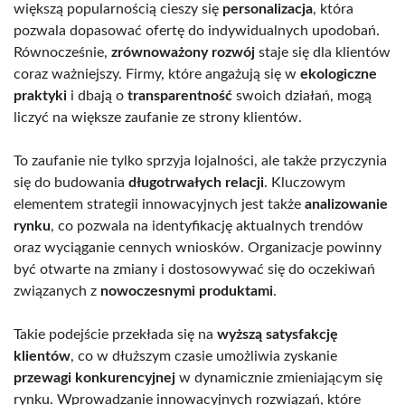
większą popularnością cieszy się
personalizacja
, która
pozwala dopasować ofertę do indywidualnych upodobań.
Równocześnie,
zrównoważony rozwój
staje się dla klientów
coraz ważniejszy. Firmy, które angażują się w
ekologiczne
praktyki
i dbają o
transparentność
swoich działań, mogą
liczyć na większe zaufanie ze strony klientów.
To zaufanie nie tylko sprzyja lojalności, ale także przyczynia
się do budowania
długotrwałych relacji
. Kluczowym
elementem strategii innowacyjnych jest także
analizowanie
rynku
, co pozwala na identyfikację aktualnych trendów
oraz wyciąganie cennych wniosków. Organizacje powinny
być otwarte na zmiany i dostosowywać się do oczekiwań
związanych z
nowoczesnymi produktami
.
Takie podejście przekłada się na
wyższą satysfakcję
klientów
, co w dłuższym czasie umożliwia zyskanie
przewagi konkurencyjnej
w dynamicznie zmieniającym się
rynku. Wprowadzanie innowacyjnych rozwiązań, które