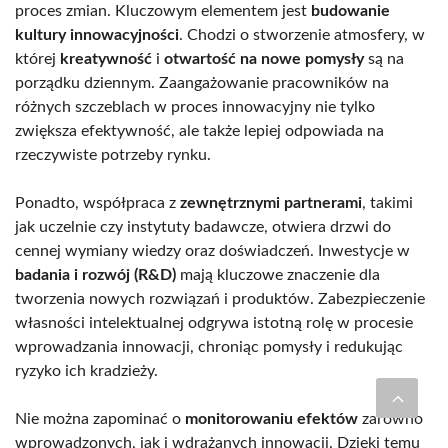
proces zmian. Kluczowym elementem jest
budowanie
kultury innowacyjności
. Chodzi o stworzenie atmosfery, w
której
kreatywność
i
otwartość na nowe pomysły
są na
porządku dziennym. Zaangażowanie pracowników na
różnych szczeblach w proces innowacyjny nie tylko
zwiększa efektywność, ale także lepiej odpowiada na
rzeczywiste potrzeby rynku.
Ponadto, współpraca z
zewnętrznymi partnerami
, takimi
jak uczelnie czy instytuty badawcze, otwiera drzwi do
cennej wymiany wiedzy oraz doświadczeń. Inwestycje w
badania i rozwój (R&D)
mają kluczowe znaczenie dla
tworzenia nowych rozwiązań i produktów. Zabezpieczenie
własności intelektualnej odgrywa istotną rolę w procesie
wprowadzania innowacji, chroniąc pomysły i redukując
ryzyko ich kradzieży.
Nie można zapominać o
monitorowaniu efektów
zarówno
wprowadzonych, jak i wdrażanych innowacji. Dzięki temu