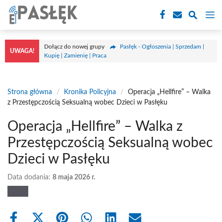
Przejdź
M
do
treści
Dołącz do nowej grupy
Pasłęk - Ogłoszenia | Sprzedam |
UWAGA!
Kupię | Zamienię | Praca
Strona główna
/
Kronika Policyjna
/
Operacja „Hellfire” – Walka
z Przestępczością Seksualną wobec Dzieci w Pasłęku
Operacja „Hellfire” – Walka z
Przestępczością Seksualną wobec
Dzieci w Pasłęku
Data dodania:
8 maja 2026 r.
Share
Share
Share
Share
Share
Share