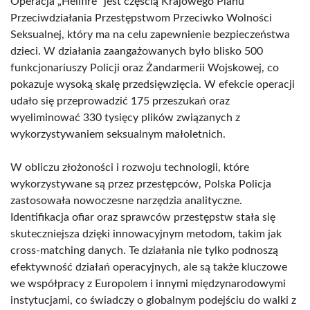
Operacja „Hellfire” jest częścią Krajowego Planu
Przeciwdziałania Przestępstwom Przeciwko Wolności
Seksualnej, który ma na celu zapewnienie bezpieczeństwa
dzieci. W działania zaangażowanych było blisko 500
funkcjonariuszy Policji oraz Żandarmerii Wojskowej, co
pokazuje wysoką skalę przedsięwzięcia. W efekcie operacji
udało się przeprowadzić 175 przeszukań oraz
wyeliminować 330 tysięcy plików związanych z
wykorzystywaniem seksualnym małoletnich.
W obliczu złożoności i rozwoju technologii, które
wykorzystywane są przez przestępców, Polska Policja
zastosowała nowoczesne narzędzia analityczne.
Identifikacja ofiar oraz sprawców przestępstw stała się
skuteczniejsza dzięki innowacyjnym metodom, takim jak
cross-matching danych. Te działania nie tylko podnoszą
efektywność działań operacyjnych, ale są także kluczowe
we współpracy z Europolem i innymi międzynarodowymi
instytucjami, co świadczy o globalnym podejściu do walki z