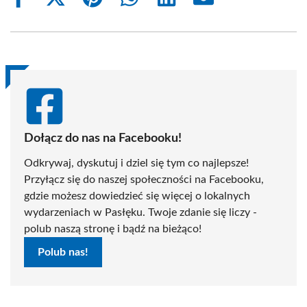
Share
Share
Share
Share
Share
Share
on
on
on
on
on
on
Facebook
X
Pinterest
WhatsApp
LinkedIn
Email
(Twitter)
Dołącz do nas na Facebooku!
Odkrywaj, dyskutuj i dziel się tym co najlepsze!
Przyłącz się do naszej społeczności na Facebooku,
gdzie możesz dowiedzieć się więcej o lokalnych
wydarzeniach w Pasłęku. Twoje zdanie się liczy -
polub naszą stronę i bądź na bieżąco!
Polub nas!