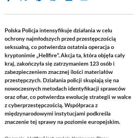
on
on
on
on
on
on
Facebook
X
Pinterest
WhatsApp
LinkedIn
Email
(Twitter)
Polska Policja intensyfikuje działania w celu
ochrony najmłodszych przed przestępczością
seksualną, co potwierdza ostatnia operacja o
kryptonimie „Hellfire”. Akcja ta, która objęła cały
kraj, zakończyła się zatrzymaniem 123 osób i
zabezpieczeniem znacznej ilości materiałów
przestępczych. Działania policji skupiają się na
nowoczesnych metodach identyfikacji sprawców
oraz ofiar, co potwierdza ewolucję strategii w walce
z cyberprzestępczością. Współpraca z
międzynarodowymi instytucjami podkreśla
znaczenie tej sprawy na poziomie europejskim.