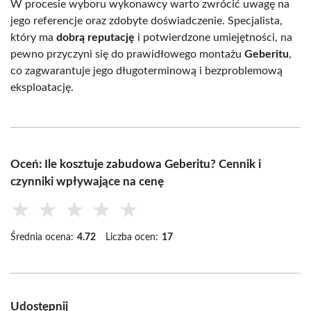
W procesie wyboru wykonawcy warto zwrócić uwagę na
jego referencje oraz zdobyte doświadczenie. Specjalista,
który ma
dobrą reputację
i potwierdzone umiejętności, na
pewno przyczyni się do prawidłowego montażu
Geberitu
,
co zagwarantuje jego długoterminową i bezproblemową
eksploatację.
Oceń: Ile kosztuje zabudowa Geberitu? Cennik i
czynniki wpływające na cenę
★
★
★
★
★
Średnia ocena:
4.72
Liczba ocen:
17
Udostępnij