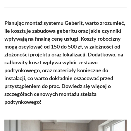
Facebook
X
Pinterest
WhatsApp
LinkedIn
Email
(Twitter)
Planując montaż systemu Geberit, warto zrozumieć,
ile kosztuje zabudowa geberitu oraz jakie czynniki
wpływają na finalną cenę usługi. Koszty robocizny
mogą oscylować od 150 do 500 zł, w zależności od
złożoności projektu oraz lokalizacji. Dodatkowo, na
całkowity koszt wpływa wybór zestawu
podtynkowego, oraz materiały konieczne do
instalacji, co warto dokładnie oszacować przed
przystąpieniem do prac. Dowiedz się więcej o
szczegółach cenowych montażu stelaża
podtynkowego!