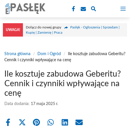
Przejdź
M
do
treści
Dołącz do nowej grupy
Pasłęk - Ogłoszenia | Sprzedam |
UWAGA!
Kupię | Zamienię | Praca
Strona główna
/
Dom i Ogród
/
Ile kosztuje zabudowa Geberitu?
Cennik i czynniki wpływające na cenę
Ile kosztuje zabudowa Geberitu?
Cennik i czynniki wpływające na
cenę
Data dodania:
17 maja 2025 r.
Share
Share
Share
Share
Share
Share
on
on
on
on
on
on