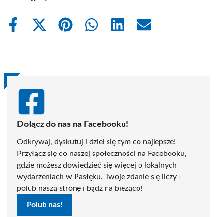
Share
Share
Share
Share
Share
Share
on
on
on
on
on
on
Facebook
X
Pinterest
WhatsApp
LinkedIn
Email
(Twitter)
Dołącz do nas na Facebooku!
Odkrywaj, dyskutuj i dziel się tym co najlepsze!
Przyłącz się do naszej społeczności na Facebooku,
gdzie możesz dowiedzieć się więcej o lokalnych
wydarzeniach w Pasłęku. Twoje zdanie się liczy -
polub naszą stronę i bądź na bieżąco!
Polub nas!