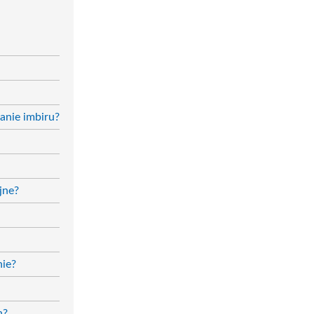
anie imbiru?
jne?
nie?
h?