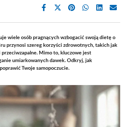
Share
Share
Share
Share
Share
Share
on
on
on
on
on
on
Facebook
X
Pinterest
WhatsApp
LinkedIn
Email
(Twitter)
tuje wiele osób pragnących wzbogacić swoją dietę o
ru przynosi szereg korzyści zdrowotnych, takich jak
 przeciwzapalne. Mimo to, kluczowe jest
ganie umiarkowanych dawek. Odkryj, jak
 poprawić Twoje samopoczucie.