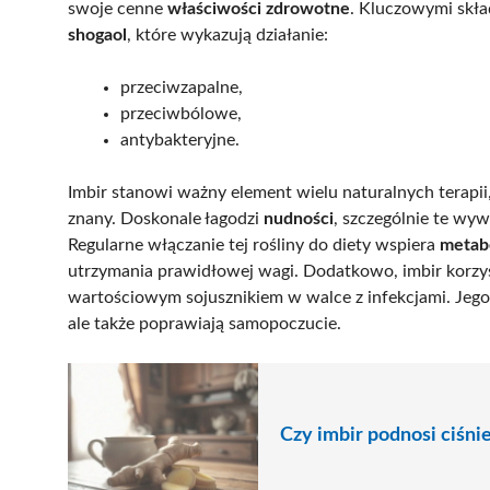
swoje cenne
właściwości zdrowotne
. Kluczowymi skła
shogaol
, które wykazują działanie:
przeciwzapalne,
przeciwbólowe,
antybakteryjne.
Imbir stanowi ważny element wielu naturalnych terapi
znany. Doskonale łagodzi
nudności
, szczególnie te wy
Regularne włączanie tej rośliny do diety wspiera
metab
utrzymania prawidłowej wagi. Dodatkowo, imbir korzys
wartościowym sojusznikiem w walce z infekcjami. Jego
ale także poprawiają samopoczucie.
Czy imbir podnosi ciśni