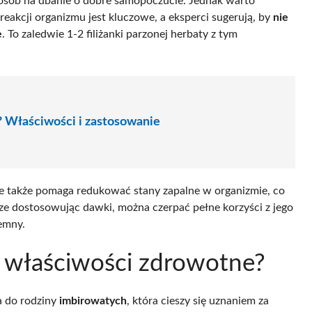
posób na dbanie o dobre samopoczucie. Jednak warto
akcji organizmu jest kluczowe, a eksperci sugerują, by
nie
e
. To zaledwie 1-2 filiżanki parzonej herbaty z tym
? Właściwości i zastosowanie
ale także pomaga redukować stany zapalne w organizmie, co
e dostosowując dawki, można czerpać pełne korzyści z jego
emny.
ma właściwości zdrowotne?
ca do rodziny
imbirowatych
, która cieszy się uznaniem za