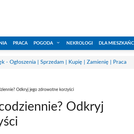
NIA
PRACA
POGODA
NEKROLOGI
DLA MIESZKAŃ
ęk - Ogłoszenia | Sprzedam | Kupię | Zamienię | Praca
ziennie? Odkryj jego zdrowotne korzyści
codziennie? Odkryj
yści