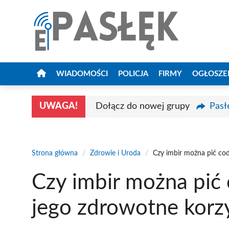
Przejdź
do
treści
WIADOMOŚCI
POLICJA
FIRMY
OGŁOSZE
UWAGA!
Dołącz do nowej grupy
Pasł
Strona główna
/
Zdrowie i Uroda
/
Czy imbir można pić cod
Czy imbir można pić 
jego zdrowotne korz