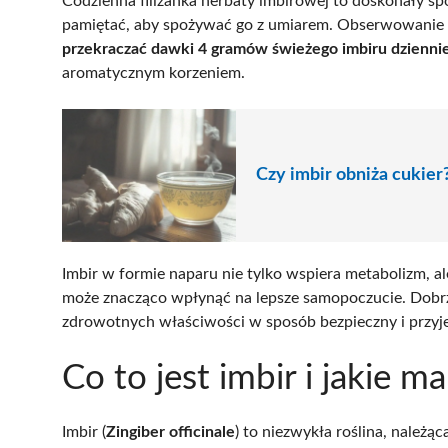
Codzienna filiżanka herbaty imbirowej to doskonały s
pamiętać, aby spożywać go z umiarem. Obserwowanie re
przekraczać dawki 4 gramów świeżego imbiru dzienni
aromatycznym korzeniem.
Czy imbir obniża cukier
Imbir w formie naparu nie tylko wspiera metabolizm, 
może znacząco wpłynąć na lepsze samopoczucie. Dobrz
zdrowotnych właściwości w sposób bezpieczny i przyj
Co to jest imbir i jakie 
Imbir (
Zingiber officinale
) to niezwykła roślina, należą