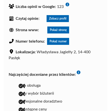
Liczba opinii w Google:
123
Czytaj opinie:
Zobacz profil
Strona www:
Pokaż stronę
Numer telefonu:
Pokaż numer
Lokalizacja:
Władysława Jagiełły 2, 14-400
Pasłęk
Najczęściej doceniane przez klientów:
miła obsługa
duży wybór biżuterii
profesjonalne doradztwo
przystępne ceny