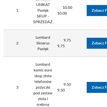
UNIKAT
10.00
1
Pasłęk
Zobacz F
10.00
SKUP -
SPRZEDAŻ
Lombard
9.75
2
Sknerus
Zobacz F
9.75
Pasłęk
Lombard
komis euro
skup złota
telefonów
9.50
3
pożyczki
Zobacz F
9.50
pod zastaw
zlota i
srebrna