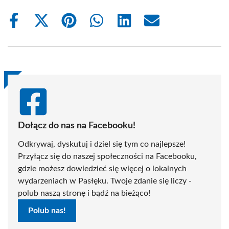
Share
Share
Share
Share
Share
Share
on
on
on
on
on
on
Facebook
X
Pinterest
WhatsApp
LinkedIn
Email
(Twitter)
Dołącz do nas na Facebooku!
Odkrywaj, dyskutuj i dziel się tym co najlepsze!
Przyłącz się do naszej społeczności na Facebooku,
gdzie możesz dowiedzieć się więcej o lokalnych
wydarzeniach w Pasłęku. Twoje zdanie się liczy -
polub naszą stronę i bądź na bieżąco!
Polub nas!