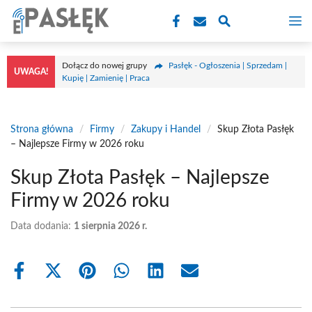
Przejdź
M
do
treści
Dołącz do nowej grupy
Pasłęk - Ogłoszenia | Sprzedam |
UWAGA!
Kupię | Zamienię | Praca
Strona główna
/
Firmy
/
Zakupy i Handel
/
Skup Złota Pasłęk
– Najlepsze Firmy w 2026 roku
Skup Złota Pasłęk – Najlepsze
Firmy w 2026 roku
Data dodania:
1 sierpnia 2026 r.
Share
Share
Share
Share
Share
Share
on
on
on
on
on
on
Facebook
X
Pinterest
WhatsApp
LinkedIn
Email
(Twitter)