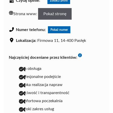
Czytaj opinie:
Zobacz profil
Strona www:
Pokaż stronę
Numer telefonu:
Pokaż numer
Lokalizacja:
Firmowa 11, 14-400 Pasłęk
Najczęściej doceniane przez klientów:
miła obsługa
profesjonalne podejście
szybka realizacja napraw
uczciwość i transparentność
komfortowa poczekalnia
szeroki zakres usług