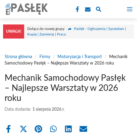
Przejdź
M
do
treści
Dołącz do nowej grupy
Pasłęk - Ogłoszenia | Sprzedam |
UWAGA!
Kupię | Zamienię | Praca
Strona główna
/
Firmy
/
Motoryzacja i Transport
/
Mechanik
Samochodowy Pasłęk – Najlepsze Warsztaty w 2026 roku
Mechanik Samochodowy Pasłęk
– Najlepsze Warsztaty w 2026
roku
Data dodania:
1 sierpnia 2026 r.
Share
Share
Share
Share
Share
Share
on
on
on
on
on
on