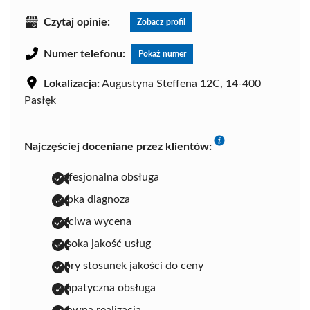
Czytaj opinie:
Zobacz profil
Numer telefonu:
Pokaż numer
Lokalizacja:
Augustyna Steffena 12C, 14-400
Pasłęk
Najczęściej doceniane przez klientów:
profesjonalna obsługa
szybka diagnoza
uczciwa wycena
wysoka jakość usług
dobry stosunek jakości do ceny
sympatyczna obsługa
sprawna realizacja