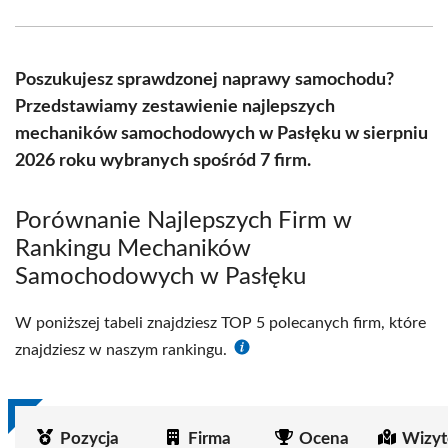
Facebook
X
Pinterest
WhatsApp
LinkedIn
Email
(Twitter)
Poszukujesz sprawdzonej naprawy samochodu?
Przedstawiamy zestawienie najlepszych
mechaników samochodowych w Pasłęku w sierpniu
2026 roku wybranych spośród 7 firm.
Porównanie Najlepszych Firm w
Rankingu Mechaników
Samochodowych w Pasłęku
W poniższej tabeli znajdziesz TOP 5 polecanych firm, które
znajdziesz w naszym rankingu.
Pozycja
Firma
Ocena
Wizyt