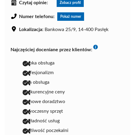
Czytaj opinie:
Zobacz profil
Numer telefonu:
Pokaż numer
Lokalizacja:
Bankowa 25/9, 14-400 Pasłęk
Najczęściej doceniane przez klientów:
szybka obsługa
profesjonalizm
miła obsługa
konkurencyjne ceny
fachowe doradztwo
nowoczesny sprzęt
dokładność usług
możliwość poczekalni