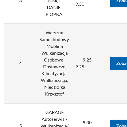
3
Pasłęk.
Zoba
9.50
DANIEL
RIOPKA.
Warsztat
Samochodowy,
Moblina
Wulkanizacja
Osobowe i
9.25
4
Zoba
Dostawcze,
9.25
Klimatyzacja,
Wulkanizacja,
Niedziółka
Krzysztof
GARAGE
Autoserwis /
9.00
5
Wulkanizacja/
Zoba